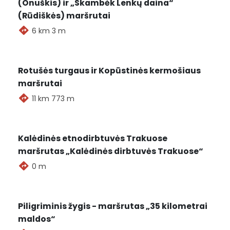
(Onuškis) ir „Skambėk Lenkų daina“
(Rūdiškės) maršrutai
6 km 3 m
Rotušės turgaus ir Kopūstinės kermošiaus
maršrutai
11 km 773 m
Kalėdinės etnodirbtuvės Trakuose
maršrutas „Kalėdinės dirbtuvės Trakuose“
0 m
2026-08-08
Piligriminis žygis - maršrutas „35 kilometrai
Maršrutai
Renginiai
maldos“