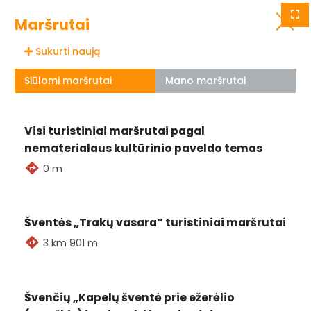
Visos seniūnijos
Grįžti
Maršrutai
Sąrašas
Sukurti naują
Siūlomi maršrutai
Mano maršrutai
Visi turistiniai maršrutai pagal
nematerialaus kultūrinio paveldo temas
0 m
Šventės „Trakų vasara“ turistiniai maršrutai
3 km 901 m
Švenčių „Kapelų šventė prie ežerėlio
Renginių nėra