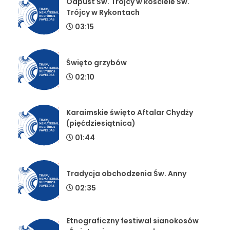
Odpust Św. Trójcy w kościele Św.
Trójcy w Rykontach
03:15
Święto grzybów
02:10
Karaimskie święto Aftalar Chydży
(pięćdziesiątnica)
01:44
Tradycja obchodzenia Św. Anny
02:35
Etnograficzny festiwal sianokosów