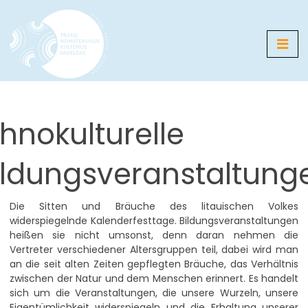
Media
thnokulturelle
Karte
Galerien
ildungsveranstaltung
Nachrichten
Die Sitten und Bräuche des litauischen Volkes
Veranstaltungen
widerspiegelnde Kalenderfesttage. Bildungsveranstaltungen
heißen sie nicht umsonst, denn daran nehmen die
Vertreter verschiedener Altersgruppen teil, dabei wird man
an die seit alten Zeiten gepflegten Bräuche, das Verhältnis
LT
EN
RU
DE
PL
zwischen der Natur und dem Menschen erinnert. Es handelt
sich um die Veranstaltungen, die unsere Wurzeln, unsere
Eigentümlichkeit widerspiegeln und die Erhaltung unserer