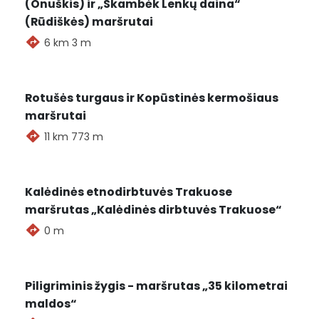
(Onuškis) ir „Skambėk Lenkų daina“
(Rūdiškės) maršrutai
6 km 3 m
Rotušės turgaus ir Kopūstinės kermošiaus
maršrutai
11 km 773 m
Kalėdinės etnodirbtuvės Trakuose
maršrutas „Kalėdinės dirbtuvės Trakuose“
0 m
2026-08-08
Piligriminis žygis - maršrutas „35 kilometrai
Maršrutai
Renginiai
maldos“