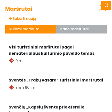
Visos seniūnijos
Grįžti
Maršrutai
Sąrašas
Sukurti naują
Siūlomi maršrutai
Mano maršrutai
Visi turistiniai maršrutai pagal
nematerialaus kultūrinio paveldo temas
0 m
Šventės „Trakų vasara“ turistiniai maršrutai
3 km 901 m
Švenčių „Kapelų šventė prie ežerėlio
Renginių nėra