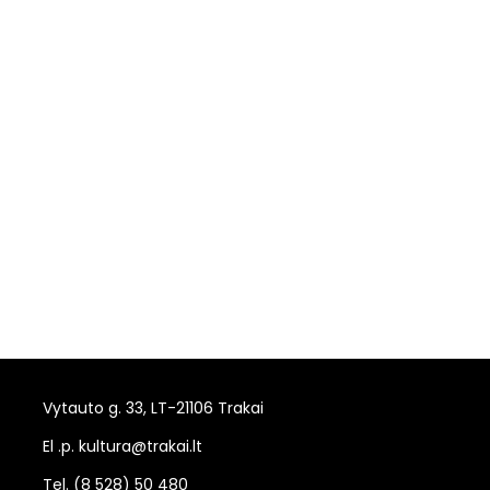
Vytauto g. 33, LT-21106 Trakai
El .p. kultura@trakai.lt
Tel. (8 528) 50 480