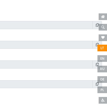
LT
EN
RU
DE
PL