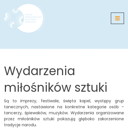
Mediów
Mapa
Wydarzenia
Galerie
Aktualności
miłośników sztuki
Wydarzenia
Są to imprezy, festiwale, święta kapel, występy grup
tanecznych, nastawione na konkretne kategorie osób –
LT
EN
RU
DE
PL
tancerzy, śpiewaków, muzyków. Wydarzenia organizowane
przez miłośników sztuki pokazują głęboko zakorzenione
tradycje narodu.