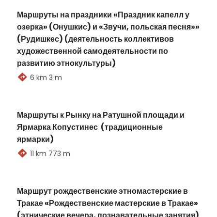
Маршруты на праздники «Праздник капелл у
озерка» (Онушкис) и «Звучи, польская песня»»
(Рудишкес) (деятельность коллективов
художественной самодеятельности по
развитию этнокультуры)
6 km 3 m
Маршруты к Рынку на Ратушной площади и
Ярмарка Копустинес (традиционные
ярмарки)
11 km 773 m
2026-08-06
Маршрут рождественские этномастерские в
Маршруты
События
Тракае «Рождественские мастерские в Тракае»
(этнические вечера, познавательные занятия)