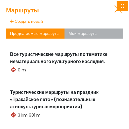
Все старейшины
Назад
Маршруты
Список
Создать новый
Предлагаемые маршруты
Мои маршруты
Все туристические маршруты по тематике
нематериального культурного наследия.
0 m
Туристические маршруты на праздник
«Тракайское лето» (познавательные
этнокультурные мероприятия)
3 km 901 m
Нет событий