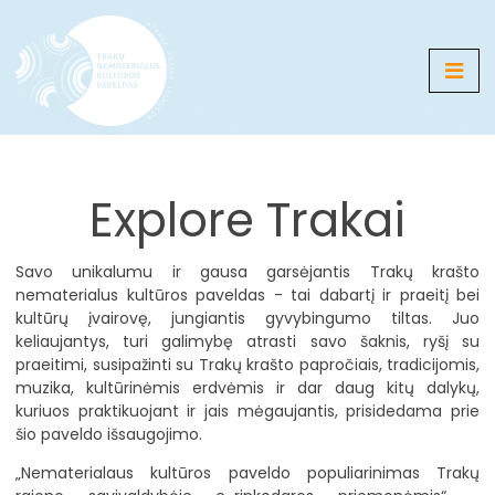
Medija
Explore Trakai
Žemėlapis
Galerijos
Savo unikalumu ir gausa garsėjantis Trakų krašto
nematerialus kultūros paveldas - tai dabartį ir praeitį bei
Naujienos
kultūrų įvairovę, jungiantis gyvybingumo tiltas. Juo
keliaujantys, turi galimybę atrasti savo šaknis, ryšį su
Renginiai
praeitimi, susipažinti su Trakų krašto papročiais, tradicijomis,
muzika, kultūrinėmis erdvėmis ir dar daug kitų dalykų,
kuriuos praktikuojant ir jais mėgaujantis, prisidedama prie
LT
EN
RU
DE
PL
šio paveldo išsaugojimo.
„Nematerialaus kultūros paveldo populiarinimas Trakų