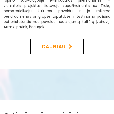
rajono savivaldybėje e-rinkodaros priemonėmis“ –
vienintelis projektas Lietuvoje supažindinantis su Trakų
nematerialiuoju kultūros paveldu ir jo reikšme
bendruomenės ar grupės tapatybės ir tęstinumo požiūriu
bei pristatantis nuo paveldo neatsiejamą kultūrų įvairovę.
Atrask, pažink, išsaugok.
DAUGIAU