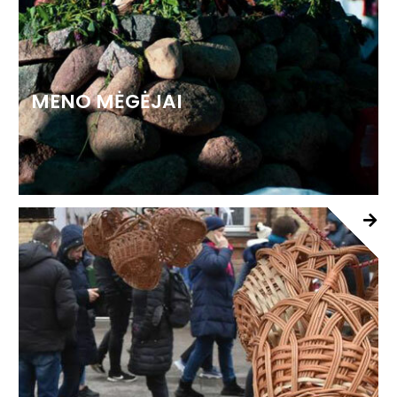
MENO MĖGĖJAI