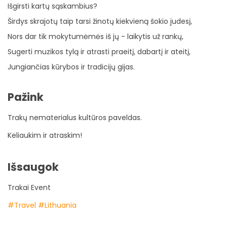
Išgirsti kartų sąskambius?
Širdys skrajotų taip tarsi žinotų kiekvieną šokio judesį,
Nors dar tik mokytumėmės iš jų - laikytis už rankų,
Sugerti muzikos tylą ir atrasti praeitį, dabartį ir ateitį,
Jungiančias kūrybos ir tradicijų gijas.
Pažink
Trakų nematerialus kultūros paveldas.
Keliaukim ir atraskim!
Išsaugok
Trakai Event
#Travel
#Lithuania