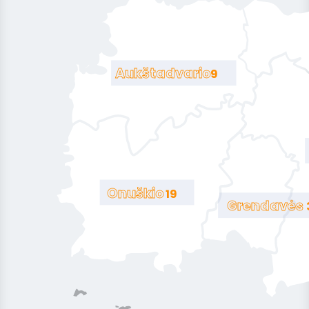
Aukštadvario
9
Onuškio
19
Grendavės