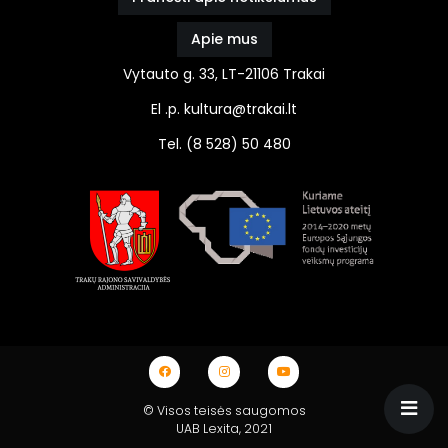
Apie mus
Vytauto g. 33, LT-21106 Trakai
El .p. kultura@trakai.lt
Tel. (8 528) 50 480
© Visos teisės saugomos
UAB Lexita
, 2021