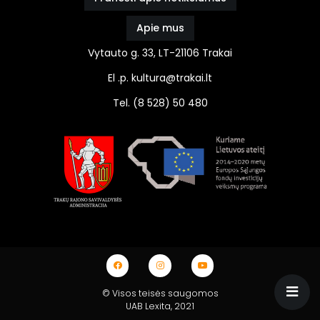
Apie mus
Vytauto g. 33, LT-21106 Trakai
El .p. kultura@trakai.lt
Tel. (8 528) 50 480
© Visos teisės saugomos
UAB Lexita
, 2021