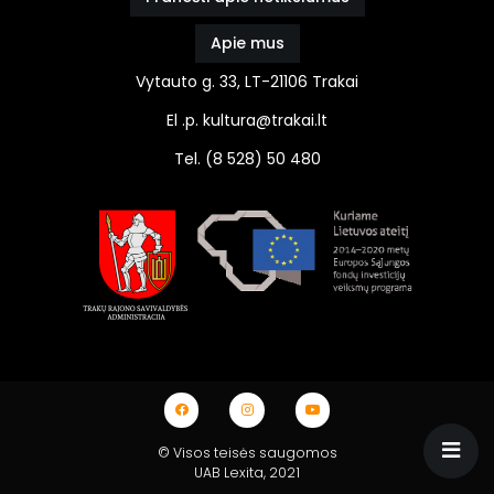
Apie mus
Vytauto g. 33, LT-21106 Trakai
El .p. kultura@trakai.lt
Tel. (8 528) 50 480
© Visos teisės saugomos
UAB Lexita
, 2021