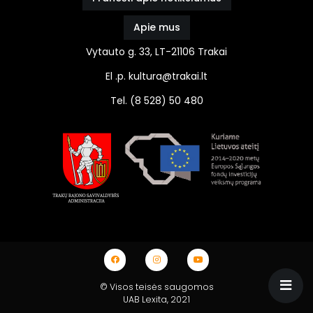
Apie mus
Vytauto g. 33, LT-21106 Trakai
El .p. kultura@trakai.lt
Tel. (8 528) 50 480
© Visos teisės saugomos
UAB Lexita
, 2021