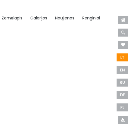
Žemėlapis
Galerijos
Naujienos
Renginiai
LT
EN
RU
DE
PL