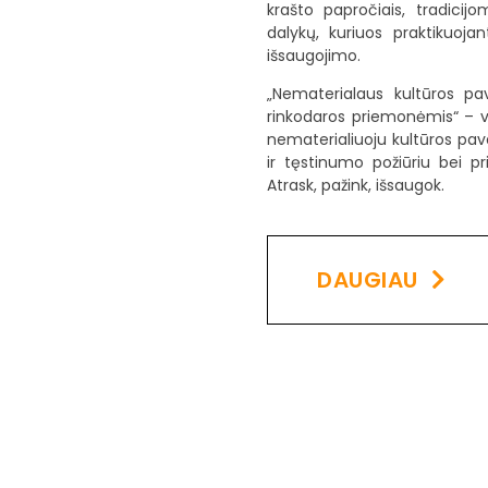
krašto papročiais, tradicij
dalykų, kuriuos praktikuoja
išsaugojimo.
„Nematerialaus kultūros pa
rinkodaros priemonėmis“ – vi
nematerialiuoju kultūros pa
ir tęstinumo požiūriu bei p
Atrask, pažink, išsaugok.
DAUGIAU