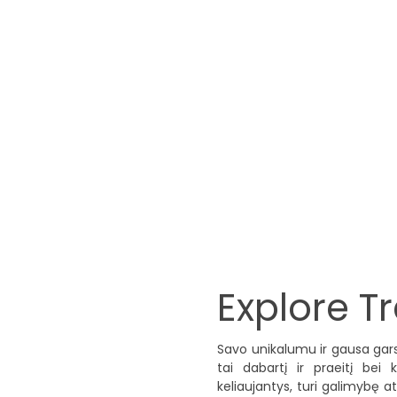
Explore T
Savo unikalumu ir gausa gars
tai dabartį ir praeitį bei 
keliaujantys, turi galimybę at