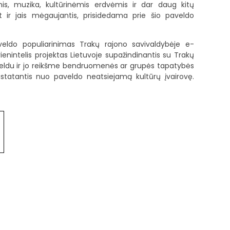
omis, muzika, kultūrinėmis erdvėmis ir dar daug kitų
nt ir jais mėgaujantis, prisidedama prie šio paveldo
veldo populiarinimas Trakų rajono savivaldybėje e-
enintelis projektas Lietuvoje supažindinantis su Trakų
veldu ir jo reikšme bendruomenės ar grupės tapatybės
ristatantis nuo paveldo neatsiejamą kultūrų įvairovę.