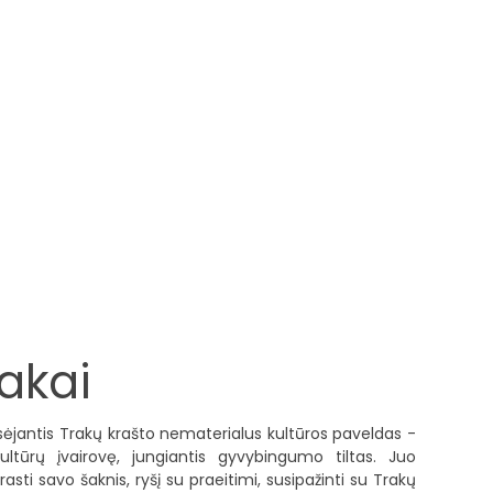
rakai
ėjantis Trakų krašto nematerialus kultūros paveldas -
kultūrų įvairovę, jungiantis gyvybingumo tiltas. Juo
rasti savo šaknis, ryšį su praeitimi, susipažinti su Trakų