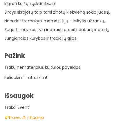
Išgirsti kartų sąskambius?
Širdys skrajotų taip tarsi žinotų kiekvieną šokio judesį,
Nors dar tik mokytumėmės iš jų - laikytis už rankų,
Sugerti muzikos tylą ir atrasti praeitį, dabartį ir ateitį,
Jungiančias kūrybos ir tradicijų gijas.
Pažink
Trakų nematerialus kultūros paveldas.
Keliaukim ir atraskim!
Išsaugok
Trakai Event
#Travel
#Lithuania