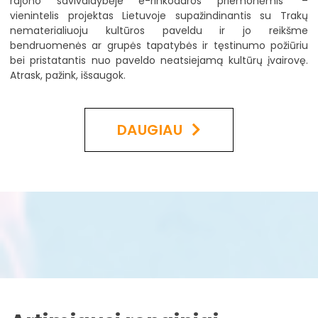
rajono savivaldybėje e-rinkodaros priemonėmis“ –
vienintelis projektas Lietuvoje supažindinantis su Trakų
nematerialiuoju kultūros paveldu ir jo reikšme
bendruomenės ar grupės tapatybės ir tęstinumo požiūriu
bei pristatantis nuo paveldo neatsiejamą kultūrų įvairovę.
Atrask, pažink, išsaugok.
DAUGIAU