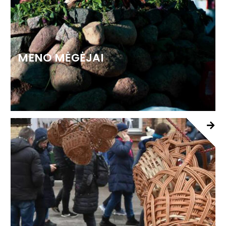
MENO MĖGĖJAI