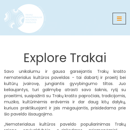
Medija
Explore Trakai
Žemėlapis
Galerijos
Savo unikalumu ir gausa garsėjantis Trakų krašto
nematerialus kultūros paveldas - tai dabartį ir praeitį bei
Naujienos
kultūrų įvairovę, jungiantis gyvybingumo tiltas. Juo
keliaujantys, turi galimybę atrasti savo šaknis, ryšį su
Renginiai
praeitimi, susipažinti su Trakų krašto papročiais, tradicijomis,
muzika, kultūrinėmis erdvėmis ir dar daug kitų dalykų,
kuriuos praktikuojant ir jais mėgaujantis, prisidedama prie
LT
EN
RU
DE
PL
šio paveldo išsaugojimo.
„Nematerialaus kultūros paveldo populiarinimas Trakų