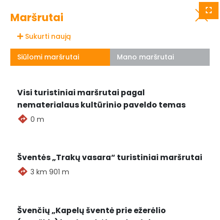
Visos seniūnijos
Grįžti
Maršrutai
Sąrašas
Sukurti naują
Siūlomi maršrutai
Mano maršrutai
Visi turistiniai maršrutai pagal
nematerialaus kultūrinio paveldo temas
0 m
Šventės „Trakų vasara“ turistiniai maršrutai
3 km 901 m
Švenčių „Kapelų šventė prie ežerėlio
Renginių nėra