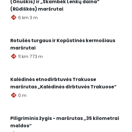
(Onuškis) ir „Skambėk Lenkų daina“
(Rūdiškės) maršrutai
6 km 3 m
Rotušės turgaus ir Kopūstinės kermošiaus
maršrutai
11 km 773 m
Kalėdinės etnodirbtuvės Trakuose
maršrutas „Kalėdinės dirbtuvės Trakuose“
0 m
2026-08-07
Piligriminis žygis - maršrutas „35 kilometrai
Maršrutai
Renginiai
maldos“