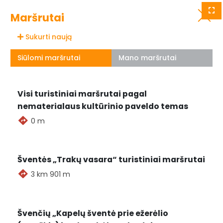
Visos seniūnijos
Grįžti
Maršrutai
Sąrašas
Sukurti naują
Siūlomi maršrutai
Mano maršrutai
Visi turistiniai maršrutai pagal
nematerialaus kultūrinio paveldo temas
0 m
Šventės „Trakų vasara“ turistiniai maršrutai
3 km 901 m
Švenčių „Kapelų šventė prie ežerėlio
Renginių nėra