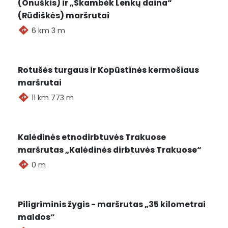
(Onuškis) ir „Skambėk Lenkų daina“
(Rūdiškės) maršrutai
6 km 3 m
Rotušės turgaus ir Kopūstinės kermošiaus
maršrutai
11 km 773 m
Kalėdinės etnodirbtuvės Trakuose
maršrutas „Kalėdinės dirbtuvės Trakuose“
0 m
2026-08-08
Piligriminis žygis - maršrutas „35 kilometrai
Maršrutai
Renginiai
maldos“