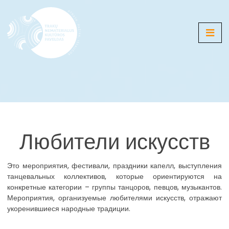
Медиа
Карта
Галереи
Любители искусств
Новости
События
Это мероприятия, фестивали, праздники капелл, выступления
танцевальных коллективов, которые ориентируются на
конкретные категории – группы танцоров, певцов, музыкантов.
Мероприятия, организуемые любителями искусств, отражают
LT
EN
RU
DE
PL
укоренившиеся народные традиции.